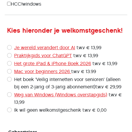
HCC!windows
Kies hieronder je welkomstgeschenk!
Je wereld verandert door AI
t.w.v € 13,99
Praktijkgids voor ChatGPT
t.w.v € 13,99
Het grote iPad & iPhone Boek 2026
t.w.v € 13,99
Mac voor beginners 2026
t.w.v € 13.99
Het boek 'Veilig internetten voor senioren' (alleen
bij een 2-jarig of 3-jarig abonnement)t.w.v € 29,99
Weg van Windows (Windows overstapgids)
t.w.v €
13,99
Ik wil geen welkomstgeschenk t.w.v € 0,00