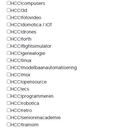
HCC!compusers
HCC!3d
HCC!fotovideo
HCC!domotica / IOT
HCC!drones
HCC!forth
HCC!flightsimulator
HCC!genealogie
HCC!linux
HCC!modelbaanautomatisering
HCC!msx
HCC!opensource
HCC!ecs
HCC!programmeren
HCC!robotica
HCC!retro
HCC!seniorenacademie
HCC!trainsim