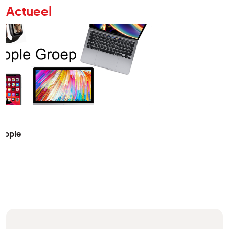
Actueel
 Apple