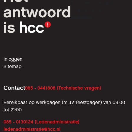
HCC is een vereniging van
computer- en tech-
liefhebbers.
Inloggen
Sitemap
Contact
085 - 0441808 (Technische vragen)
Bereikbaar op werkdagen (m.u.v. feestdagen) van 09:00
tot 21:00
085 - 0130124 (Ledenadministratie)
ledenadministratie@hcc.nl