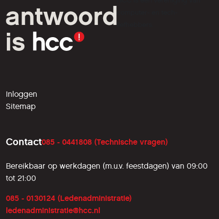
HCC is een vereniging van
computer- en tech-
liefhebbers.
Inloggen
Sitemap
Contact
085 - 0441808 (Technische vragen)
Bereikbaar op werkdagen (m.u.v. feestdagen) van 09:00
tot 21:00
085 - 0130124 (Ledenadministratie)
ledenadministratie@hcc.nl